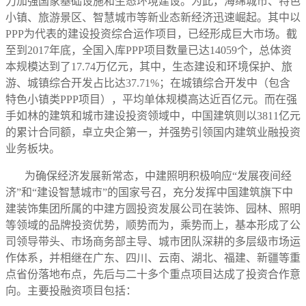
力加强国家基础设施和生态环境建设。为此，海绵城市、特色
小镇、旅游景区、智慧城市等新业态新经济迅速崛起。其中以
PPP为代表的建设投资综合运作项目，已经形成巨大市场。截
至到2017年底，全国入库PPP项目数量已达14059个，总体资
本规模达到了17.74万亿元，其中，生态建设和环境保护、旅
游、城镇综合开发占比达37.71%；在城镇综合开发中（包含
特色小镇类PPP项目），平均单体规模高达近百亿元。而在强
手如林的建筑和城市建设投资领域中，中国建筑则以3811亿元
的累计合同额，卓立央企第一，并强势引领国内建筑业融投资
业务板块。
为确保经济发展新常态，中建照明积极响应“发展夜间经
济”和“建设智慧城市”的国家号召，充分发挥中国建筑旗下中
建装饰集团所属的中建方圆投资发展公司在装饰、园林、照明
等领域的品牌投资优势，顺势而为，乘势而上，基本形成了公
司领导带头、市场商务部主导、城市团队深耕的多层级市场运
作体系，并相继在广东、四川、云南、湖北、福建、新疆等重
点省份落地布点，先后与二十多个重点项目达成了投资合作意
向。主要投融资项目包括：