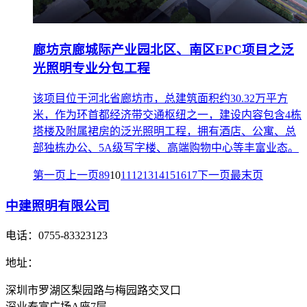
廊坊京廊城际产业园北区、南区EPC项目之泛
光照明专业分包工程
该项目位于河北省廊坊市，总建筑面积约30.32万平方
米，作为环首都经济带交通枢纽之一，建设内容包含4栋
塔楼及附属裙房的泛光照明工程，拥有酒店、公寓、总
部独栋办公、5A级写字楼、高端购物中心等丰富业态。
第一页
上一页
8
9
10
11
12
13
14
15
16
17
下一页
最末页
中建照明有限公司
电话：
0755-83323123
地址：
深圳市罗湖区梨园路与梅园路交叉口
深业泰富广场A座7层