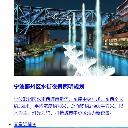
宁波鄞州区水街夜景照明规划
宁波鄞州区水街西连甬新河，东接中央广场，东西全长
约360米；平均宽度约70米，总面积约24900平方米。以
水为主，灯光为辅，打造城市中心区活力新夜景。
查看详情 +