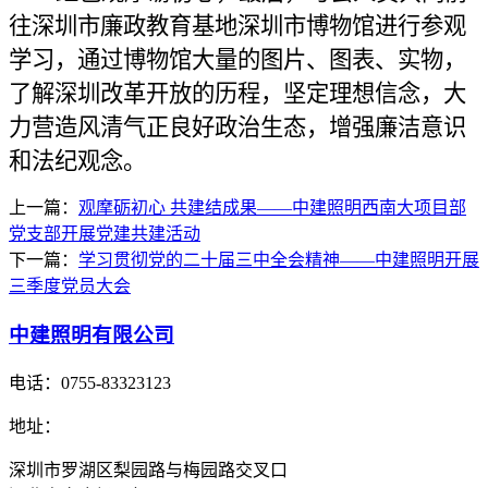
往深圳市廉政教育基地深圳市博物馆进行参观
学习，通过博物馆大量的图片、图表、实物，
了解深圳改革开放的历程，坚定理想信念，大
力营造风清气正良好政治生态，增强廉洁意识
和法纪观念
。
上一篇：
观摩砺初心 共建结成果——中建照明西南大项目部
党支部开展党建共建活动
下一篇：
学习贯彻党的二十届三中全会精神——中建照明开展
三季度党员大会
中建照明有限公司
电话：
0755-83323123
地址：
深圳市罗湖区梨园路与梅园路交叉口