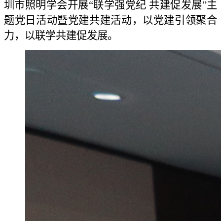
圳市照明学会开展
“联学强党纪 共建促发展”主
题党日活动暨党建共建活动，以党建引领聚合
力，
以联学共建促发展。