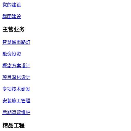
党的建设
群团建设
主营业务
智慧城市路灯
融资投资
概念方案设计
项目深化设计
专项技术研发
安装施工管理
后期运营维护
精品工程