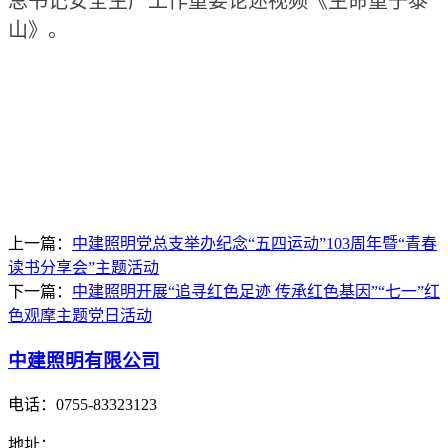
总书记安全生产工作重要论述视频《生命重于泰
山》。
上一篇：
中建照明党总支举办纪念“五四运动”103周年暨“青春
读书分享会”主题活动
下一篇：
中建照明开展“追寻红色足迹 传承红色基因”“七一”红
色观摩主题党日活动
中建照明有限公司
电话：
0755-83323123
地址：