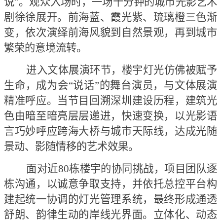
说”。观众入场时，一场十分钟的城市光影艺术
剧徐徐展开。前海蓝、霞光紫、琉璃橙三色渐
变，依次演绎前海风貌到自然景观，再到城市
繁荣的意境流转。
进入文体展演环节，楼宇灯光仿佛被赋予
生命，成为会
“说话”的舞台演员，与文体展演
精准呼应。当节目回溯深圳建设历程，建筑光
色由暗至暗亮层层递进，快速变换，以光影语
言巧妙呼应跨海大桥与城市天际线，达成光随
景动、影随情移的艺术效果。
面对近
80栋楼宇的协同挑战，项目团队逐
栋沟通，以诚意争取支持，并依托总控平台构
建起统一协调的灯光管理系统，最终形成通透
舒朗、韵律生动的岸线光界面。立体化、动态